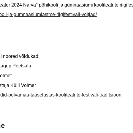
ater 2024 Narva" põhikooli ja gümnaasiumi kooliteatrite riigifest
ooli-ja-gumnaasiumiastme-riigifestivali-voitjad/
ssi noored võidukad:
Jaagup Peetsalu
Velmet
taja Külli Volmer
d-polvamaa-taaselustas-kooliteatrite-festivali-traditsiooni
ne