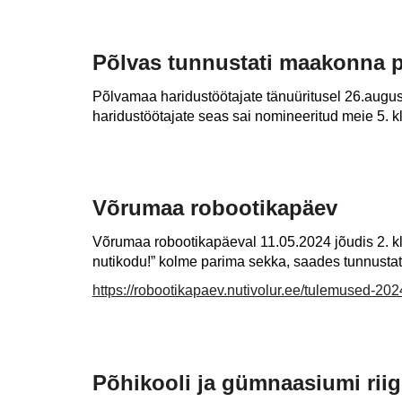
Põlvas tunnustati maakonna 
Põlvamaa haridustöötajate tänuüritusel 26.augus
haridustöötajate seas sai nomineeritud meie 5. k
Võrumaa robootikapäev
Võrumaa robootikapäeval 11.05.2024 jõudis 2. kla
nutikodu!” kolme parima sekka, saades tunnustatu
https://robootikapaev.nutivolur.ee/tulemused-202
Põhikooli ja gümnaasiumi riigit