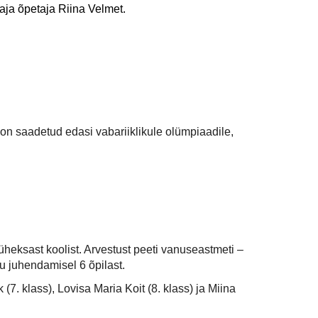
aja õpetaja Riina Velmet.
on saadetud edasi vabariiklikule olümpiaadile,
heksast koolist. Arvestust peeti vanuseastmeti –
u juhendamisel 6 õpilast.
(7. klass), Lovisa Maria Koit (8. klass) ja Miina