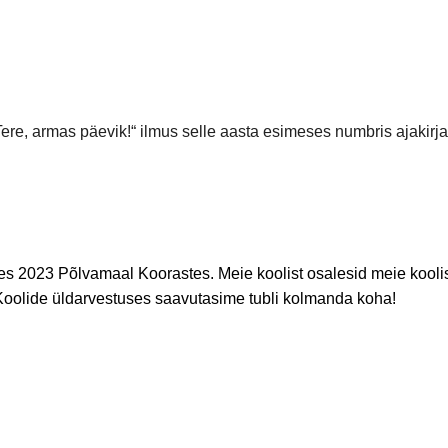
„Tere, armas päevik!“ ilmus selle aasta esimeses numbris ajakirj
2023 Põlvamaal Koorastes. Meie koolist osalesid meie koolist 
oolide üldarvestuses saavutasime tubli kolmanda koha!