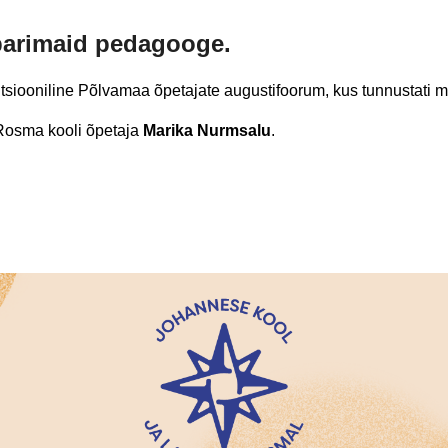
parimaid pedagooge.
siooniline Põlvamaa õpetajate augustifoorum, kus tunnustati m
osma kooli õpetaja
Marika Nurmsalu
.