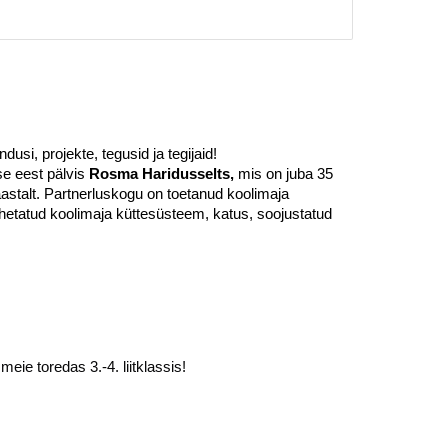
i, projekte, tegusid ja tegijaid!
 eest pälvis
Rosma Haridusselts,
mis on juba 35
aastalt. Partnerluskogu on toetanud koolimaja
etatud koolimaja küttesüsteem, katus, soojustatud
eie toredas 3.-4. liitklassis!