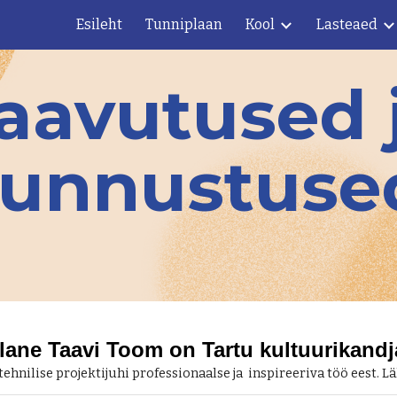
Esileht
Tunniplaan
Kool
Lasteaed
ip to main content
Skip to navigat
aavutused 
tunnustuse
lane Taavi Toom on Tartu kultuurikandj
ehnilise projektijuhi professionaalse ja inspireeriva töö eest. 