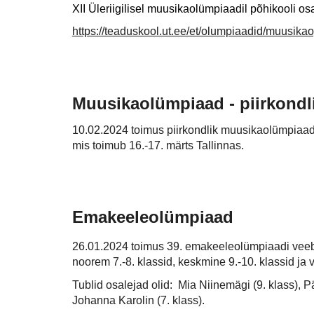
XII Üleriigilisel muusikaolümpiaadil põhikooli 
https://teaduskool.ut.ee/et/olumpiaadid/muusik
Muusikaolümpiaad - piirkondl
10.02.2024 toimus piirkondlik muusikaolümpiaad,
mis toimub 16.-17. märts Tallinnas.
Emakeeleolümpiaad
26.01.2024 toimus 39. emakeeleolümpiaadi veebip
noorem 7.-8. klassid, keskmine 9.-10. klassid ja
Tublid osalejad olid: Mia Niinemägi (9. klass), Pä
Johanna Karolin (7. klass).