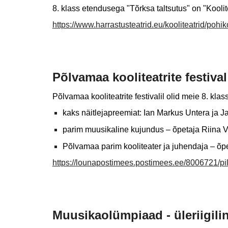
8. klass etendusega "Tõrksa taltsutus" on "Koolite
https://www.harrastusteatrid.eu/kooliteatrid/pohik
Põlvamaa kooliteatrite festival
Põlvamaa kooliteatrite festivalil olid meie 8. kla
kaks näitlejapreemiat: Ian Markus Untera ja 
parim muusikaline kujundus – õpetaja Riina 
Põlvamaa parim kooliteater ja juhendaja – õpe
https://lounapostimees.postimees.ee/8006721/pildi
Muusikaolümpiaad - üleriigili