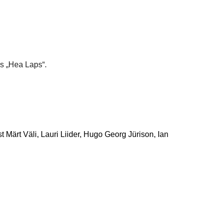
as „Hea Laps“.
Märt Väli, Lauri Liider, Hugo Georg Jürison, Ian