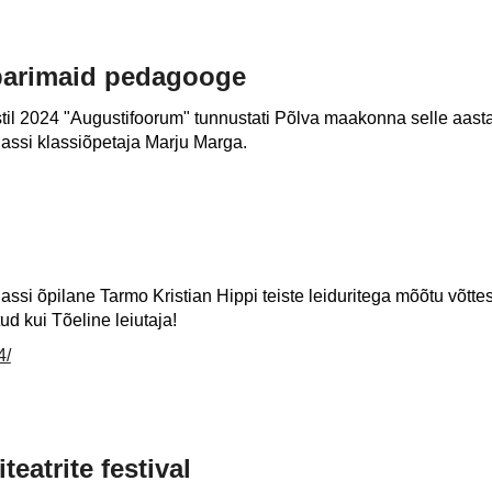
parimaid pedagooge
til 2024 "Augustifoorum" tunnustati Põlva maakonna selle aasta 
lassi klassiõpetaja Marju Marga.
ssi õpilane Tarmo Kristian Hippi teiste leiduritega mõõtu võtte
d kui Tõeline leiutaja!
4/
eatrite festival