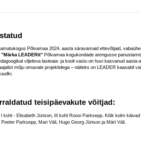
statud
aamatukogus Põlvamaa 2024. aasta säravamaid ettevõtjaid, vabaühendus
e "Märka LEADERit"
Põlvamaa kogukondade arengusse panustamise
dagoogikat viljeleva lasteaia- ja kooli vastu on huvi kasvanud aasta-
ajalist mõju omavate projektidega – näiteks on LEADER kaasabil vah
uudki.
raldatud teisipäevakute võitjad:
I koht - Elisabeth Jürison, III koht Roosi Parksepp. Kõik kolm käivad m
eeter Parksepp, Mari Väli, Hugo Georg Jürison ja Märt Väli.