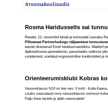
#rosmakooliuudis
Rosma Haridusselts sai tunnu
Reedel, 22. novembril tänati ja tunnustati Leevaku R
Põlvamaa Partnerluskogu väljaantava tunnustus
aastat rikastanud Eesti haridusmaastikku. Waldorf-pe
õpikeskkonna parendamist, panustades sellesse pika
vundament, soetatud ergonoomiline koolimööbel ja m
Orienteerumisklubi Kobras kor
V
anuseklassis N10 on teie ees: II koht - Kulla Kaasa, 
Lisaks saavutasid oma vanuseklassis esimese koha P
Palju õnne lastele ja aitäh vanematele!