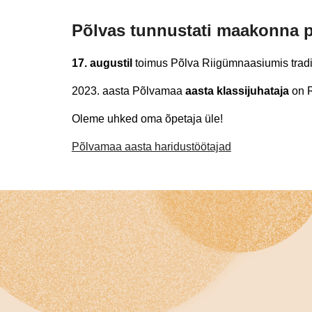
Põlvas tunnustati maakonna 
17. augustil
toimus Põlva Riigümnaasiumis tradit
2023. aasta Põlvamaa
aasta klassijuhataja
on R
Oleme uhked oma õpetaja üle!
Põlvamaa aasta haridustöötajad