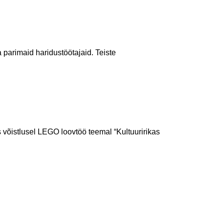
parimaid haridustöötajaid. Teiste
s võistlusel LEGO loovtöö teemal “Kultuuririkas