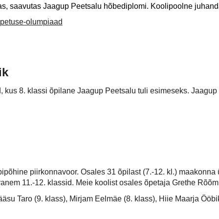
osas, saavutas Jaagup Peetsalu hõbediplomi. Koolipoolne juhand
aopetuse-olumpiaad
ik
 kus 8. klassi õpilane Jaagup Peetsalu tuli esimeseks. Jaagup 
õhine piirkonnavoor. Osales 31 õpilast (7.-12. kl.) maakonna ü
 vanem 11.-12. klassid. Meie koolist osales õpetaja Grethe Rõõm
äsu Taro (9. klass), Mirjam Eelmäe (8. klass), Hiie Maarja Ööbik 