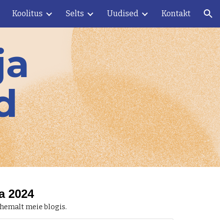
Koolitus
Selts
Uudised
Kontakt
ion
ja
d
a 2024
Lähemalt meie blogis.