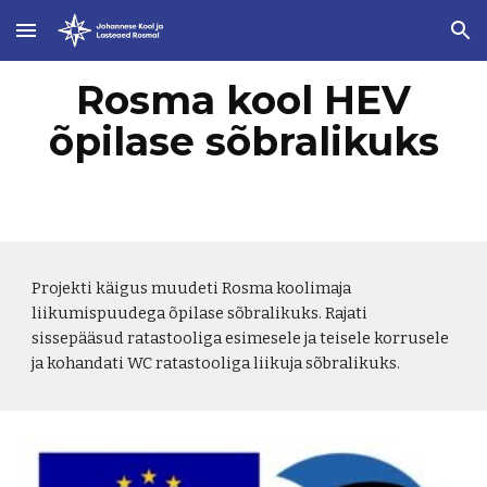
Skip to main content
Skip to navigation
Rosma kool HEV
õpilase sõbralikuks
Projekti käigus muudeti Rosma koolimaja
liikumispuudega õpilase sõbralikuks. Rajati
sissepääsud ratastooliga esimesele ja teisele korrusele
ja kohandati WC ratastooliga liikuja sõbralikuks.