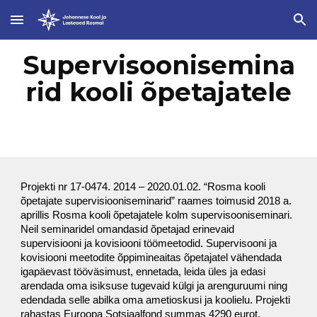
Skip to main content
Skip to navigation
Supervisoonisemina
rid kooli õpetajatele
Projekti nr 17-0474. 2014 – 2020.01.02. “Rosma kooli
õpetajate supervisiooniseminarid” raames toimusid 2018 a.
aprillis Rosma kooli õpetajatele kolm supervisooniseminari.
Neil seminaridel omandasid õpetajad erinevaid
supervisiooni ja kovisiooni töömeetodid. Supervisooni ja
kovisiooni meetodite õppimineaitas õpetajatel vähendada
igapäevast tööväsimust, ennetada, leida üles ja edasi
arendada oma isiksuse tugevaid külgi ja arenguruumi ning
edendada selle abilka oma ametioskusi ja koolielu. Projekti
rahastas Euroopa Sotsiaalfond summas 4290 eurot.