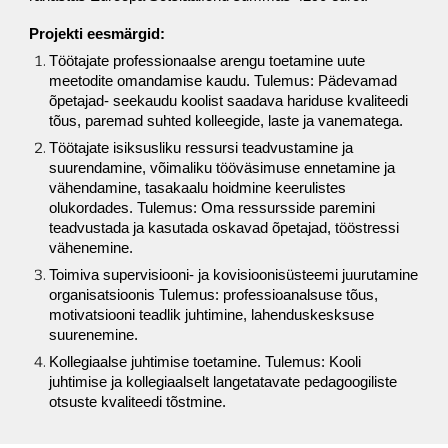
Projekti eesmärgid:
Töötajate professionaalse arengu toetamine uute
meetodite omandamise kaudu. Tulemus: Pädevamad
õpetajad- seekaudu koolist saadava hariduse kvaliteedi
tõus, paremad suhted kolleegide, laste ja vanematega.
Töötajate isiksusliku ressursi teadvustamine ja
suurendamine, võimaliku tööväsimuse ennetamine ja
vähendamine, tasakaalu hoidmine keerulistes
olukordades. Tulemus: Oma ressursside paremini
teadvustada ja kasutada oskavad õpetajad, tööstressi
vähenemine.
Toimiva supervisiooni- ja kovisioonisüsteemi juurutamine
organisatsioonis Tulemus: professioanalsuse tõus,
motivatsiooni teadlik juhtimine, lahenduskesksuse
suurenemine.
Kollegiaalse juhtimise toetamine. Tulemus: Kooli
juhtimise ja kollegiaalselt langetatavate pedagoogiliste
otsuste kvaliteedi tõstmine.